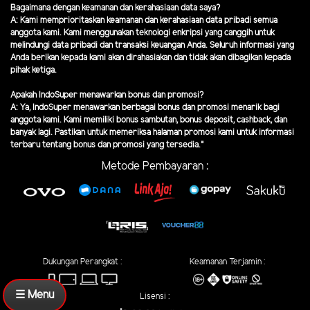
Bagaimana dengan keamanan dan kerahasiaan data saya?
A: Kami memprioritaskan keamanan dan kerahasiaan data pribadi semua
anggota kami. Kami menggunakan teknologi enkripsi yang canggih untuk
melindungi data pribadi dan transaksi keuangan Anda. Seluruh informasi yang
Anda berikan kepada kami akan dirahasiakan dan tidak akan dibagikan kepada
pihak ketiga.
Apakah IndoSuper menawarkan bonus dan promosi?
A: Ya, IndoSuper menawarkan berbagai bonus dan promosi menarik bagi
anggota kami. Kami memiliki bonus sambutan, bonus deposit, cashback, dan
banyak lagi. Pastikan untuk memeriksa halaman promosi kami untuk informasi
terbaru tentang bonus dan promosi yang tersedia."
Metode Pembayaran :
Dukungan Perangkat :
Keamanan Terjamin :
☰ Menu
Lisensi :