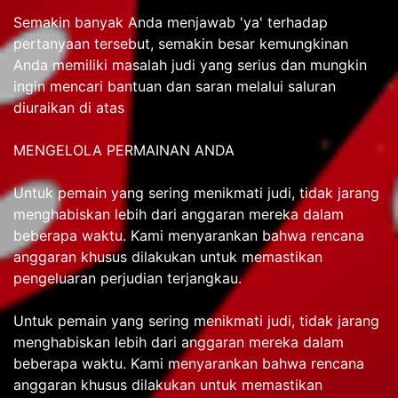
Semakin banyak Anda menjawab 'ya' terhadap
pertanyaan tersebut, semakin besar kemungkinan
Anda memiliki masalah judi yang serius dan mungkin
ingin mencari bantuan dan saran melalui saluran
diuraikan di atas
MENGELOLA PERMAINAN ANDA
Untuk pemain yang sering menikmati judi, tidak jarang
menghabiskan lebih dari anggaran mereka dalam
beberapa waktu. Kami menyarankan bahwa rencana
anggaran khusus dilakukan untuk memastikan
pengeluaran perjudian terjangkau.
Untuk pemain yang sering menikmati judi, tidak jarang
menghabiskan lebih dari anggaran mereka dalam
beberapa waktu. Kami menyarankan bahwa rencana
anggaran khusus dilakukan untuk memastikan