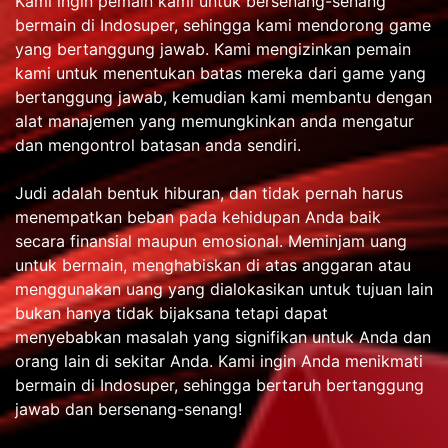
Kami ingin pemain kami untuk bersenang-senang
bermain di Indosuper, sehingga kami mendorong game
yang bertanggung jawab. Kami mengizinkan pemain
kami untuk menentukan batas mereka dari game yang
bertanggung jawab, kemudian kami membantu dengan
alat manajemen yang memungkinkan anda mengatur
dan mengontrol batasan anda sendiri.
Judi adalah bentuk hiburan, dan tidak pernah harus
menempatkan beban pada kehidupan Anda baik
secara finansial maupun emosional. Meminjam uang
untuk bermain, menghabiskan di atas anggaran atau
menggunakan uang yang dialokasikan untuk tujuan lain
bukan hanya tidak bijaksana tetapi dapat
menyebabkan masalah yang signifikan untuk Anda dan
orang lain di sekitar Anda. Kami ingin Anda menikmati
bermain di Indosuper, sehingga bertaruh bertanggung
jawab dan bersenang-senang!