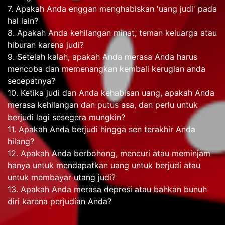
7. Apakah Anda enggan menghabiskan 'uang judi' pada
hal lain?
8. Apakah Anda kehilangan minat, teman keluarga atau
hiburan karena judi?
9. Setelah kalah, apakah Anda merasa Anda harus
mencoba dan memenangkan kembali kerugian anda
secepatnya?
10. Ketika judi dan Anda kehabisan uang, apakah Anda
merasa kehilangan dan putus asa, dan perlu untuk
berjudi lagi sesegera mungkin?
11. Apakah Anda berjudi hingga sen terakhir Anda
hilang?
12. Apakah Anda berbohong, mencuri atau meminjam
hanya untuk mendapatkan uang untuk berjudi atau
untuk membayar utang judi?
13. Apakah Anda merasa depresi atau bahkan bunuh
diri karena perjudian Anda?