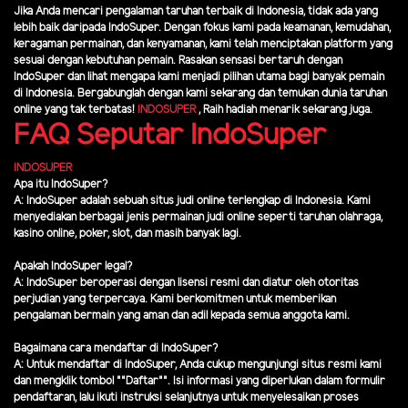
Jika Anda mencari pengalaman taruhan terbaik di Indonesia, tidak ada yang
lebih baik daripada IndoSuper. Dengan fokus kami pada keamanan, kemudahan,
keragaman permainan, dan kenyamanan, kami telah menciptakan platform yang
sesuai dengan kebutuhan pemain. Rasakan sensasi bertaruh dengan
IndoSuper dan lihat mengapa kami menjadi pilihan utama bagi banyak pemain
di Indonesia. Bergabunglah dengan kami sekarang dan temukan dunia taruhan
online yang tak terbatas!
INDOSUPER
,
Raih hadiah menarik sekarang juga.
FAQ Seputar IndoSuper
INDOSUPER
Apa itu IndoSuper?
A: IndoSuper adalah sebuah situs judi online terlengkap di Indonesia. Kami
menyediakan berbagai jenis permainan judi online seperti taruhan olahraga,
kasino online, poker, slot, dan masih banyak lagi.
Apakah IndoSuper legal?
A: IndoSuper beroperasi dengan lisensi resmi dan diatur oleh otoritas
perjudian yang terpercaya. Kami berkomitmen untuk memberikan
pengalaman bermain yang aman dan adil kepada semua anggota kami.
Bagaimana cara mendaftar di IndoSuper?
A: Untuk mendaftar di IndoSuper, Anda cukup mengunjungi situs resmi kami
dan mengklik tombol ""Daftar"". Isi informasi yang diperlukan dalam formulir
pendaftaran, lalu ikuti instruksi selanjutnya untuk menyelesaikan proses