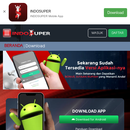
×
INDOSUPER
Download
INDOSUPER Mobile App
MASUK
DAFTAR
BERANDA
Download
DOWNLOAD APP
Download for Android
Panduan Download