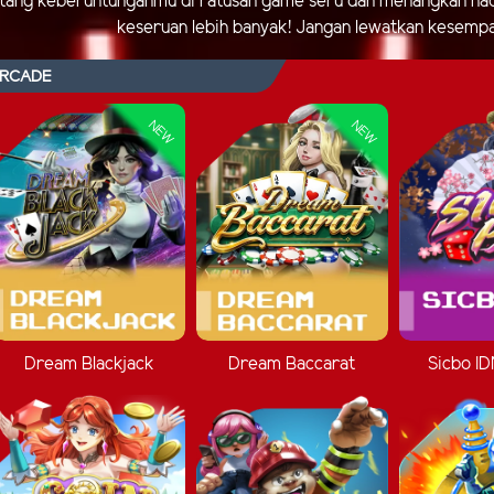
tang keberuntunganmu di ratusan game seru dan menangkan hadia
keseruan lebih banyak! Jangan lewatkan kesempat
RCADE
NEW
NEW
Dream Blackjack
Dream Baccarat
Sicbo I