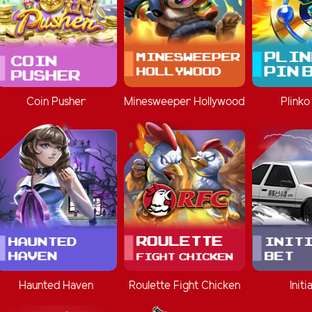
Coin Pusher
Minesweeper Hollywood
Plinko
Haunted Haven
Roulette Fight Chicken
Initi