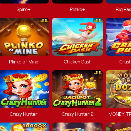
Spire+
Plinko+
Big Ba
Plinko of Mine
Chicken Dash
Cras
Crazy Hunter
Crazy Hunter 2
MONEY T