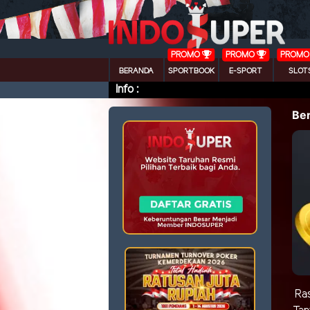
PROMO
PROMO
PROMO
PROM
BERANDA
SPORTBOOK
E-SPORT
SLOT
Info :
I
Be
Ras