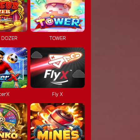
S DOZER
TOWER
cerX
Fly X