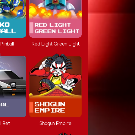
 Pinball
Red Light Green Light
al Bet
Shogun Empire