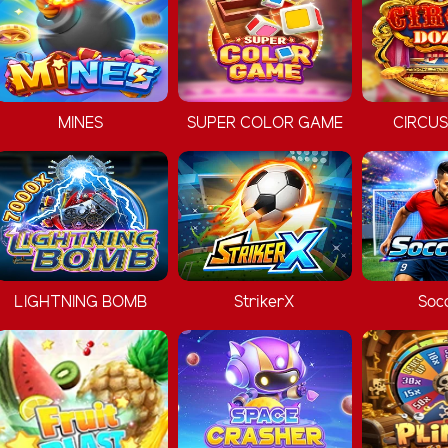
MINES
SUPER COLOR GAME
CIRCU
LIGHTNING BOMB
StrikerX
Soc